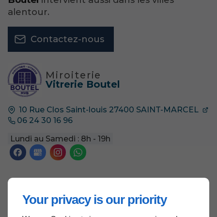
alentour.
Contactez-nous
Miroiterie
Vitrerie Boutel
10 Rue Clos Saint-louis
27400
SAINT-MARCEL
06 24 30 16 96
Lundi au Samedi : 8h - 19h
Accueil
Your privacy is our priority
Contactez-nous