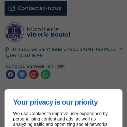
Contactez-nous
Miroiterie
Vitrerie Boutel
10 Rue Clos Saint-louis
27400
SAINT-MARCEL
06 24 30 16 96
Lundi au Samedi : 8h - 19h
Accueil
Your privacy is our priority
Contactez-nous
We use Cookies to improve user experience by
Mentions légales
personalising content and ads, as well as
Plan du site
analyzing traffic and optimizing social networks